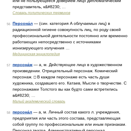
или не пользующееся доверием лицо дипломатический
представитель, к&#8230; …
Словарь политических терминов
Персона́л
— (син. категория А облучаемых лиц) в
56
радиационной гигиене совокупность лиц, по роду своей
профессиональной деятельности постоянно или временно
работающих непосредственно с источниками
ионизирующего излучения …
Медицинская энциклопедия
персона́ж
— а, м. Действующее лицо в художественном
57
произведении. Отрицательный персонаж. Комический
персонаж. □ В каждом персонаже есть часть души
художника, создавшего его. Катаев, Мысли о творчестве. С
персонажами Толстого вы как будто сами встретились
в&#8230; …
Малый академический словарь
персона́л
— а, м. Личный состав какого л. учреждения,
58
предприятия или часть этого состава, представляющая
собой группу по профессиональным или иным признакам.
Персонал театра. Административный персонал.