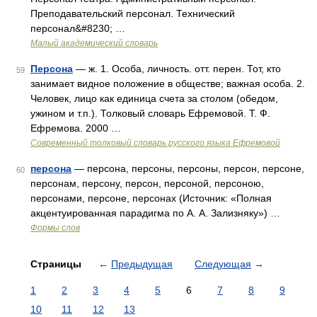
Преподавательский персонал. Технический
персонал&#8230; …
Малый академический словарь
Персона
— ж. 1. Особа, личность. отт. перен. Тот, кто
59
занимает видное положение в обществе; важная особа. 2.
Человек, лицо как единица счета за столом (обедом,
ужином и т.п.). Толковый словарь Ефремовой. Т. Ф.
Ефремова. 2000 …
Современный толковый словарь русского языка Ефремовой
персона
— персона, персоны, персоны, персон, персоне,
60
персонам, персону, персон, персоной, персоною,
персонами, персоне, персонах (Источник: «Полная
акцентуированная парадигма по А. А. Зализняку») …
Формы слов
Страницы
←
Предыдущая
Следующая
→
1
2
3
4
5
6
7
8
9
10
11
12
13