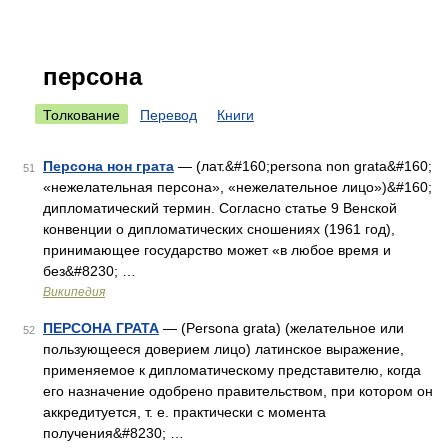
персона
Толкование
Перевод
Книги
Персона нон грата
— (лат.&#160;persona non grata&#160;
51
«нежелательная персона», «нежелательное лицо»)&#160;
дипломатический термин. Согласно статье 9 Венской
конвенции о дипломатических сношениях (1961 год),
принимающее государство может «в любое время и
без&#8230; …
Википедия
ПЕРСОНА ГРАТА
— (Persona grata) (желательное или
52
пользующееся доверием лицо) латинское выражение,
применяемое к дипломатическому представителю, когда
его назначение одобрено правительством, при котором он
аккредитуется, т. е. практически с момента
получения&#8230; …